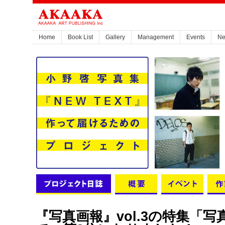
Home
Book List
Gallery
Management
Events
N
『写真画報』vol.3の特集「