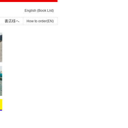
English (Book List)
書店様へ
How to order(EN)