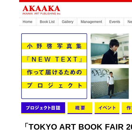
Home
Book List
Gallery
Management
Events
N
「TOKYO ART BOOK FAI