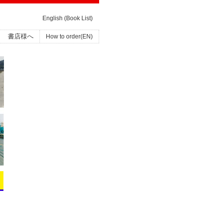
English (Book List)
書店様へ
How to order(EN)