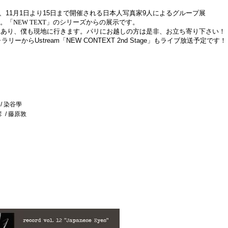
、
11
月
1
日より
15
日まで開催される日本人写真家
9
人によるグループ展
。「NEW TEXT」のシリーズからの展示です。
もあり、僕も現地に行きます。パリにお越しの方は是非、お立ち寄り下さい！
ャラリーから
Ustream
「
NEW CONTEXT 2nd Stage
」もライブ放送予定です！
 / 染谷學
彦
/ 藤原敦