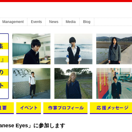
Management
Events
News
Media
Blog
nese Eyes」に参加します