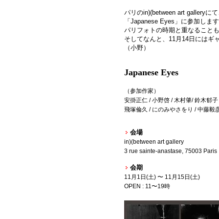
パリの
in)(between art gallery
にて
「
Japanese Eyes
」に参加します
パリフォトの時期と重なること
そしてなんと、
11
月
14
日にはギ
（小野）
Japanese Eyes
（参加作家）
安掛正仁
/ 小野啓
/ 木村肇
/ 鈴木郁子
飛塚倫久
/
にのみやさを
り / 中藤毅
会場
in)(between art gallery
3 rue sainte-anastase, 75003 Paris
会期
11月1日(土) 〜 11月15日(土)
OPEN : 11〜19時