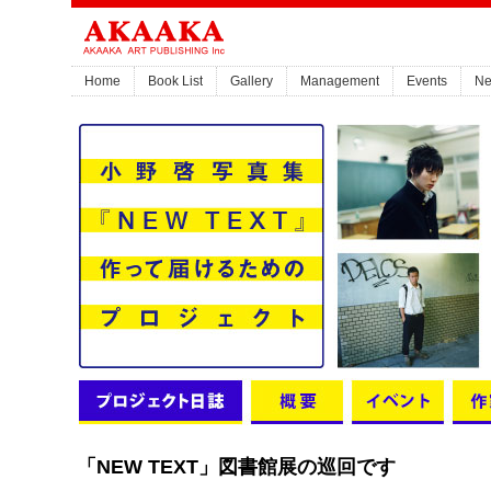
Home
Book List
Gallery
Management
Events
N
「NEW TEXT」図書館展の巡回です