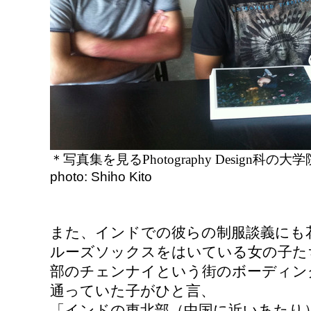
＊写真集を見る
Photography Design
科の大学
photo: Shiho Kito
また、インドでの彼らの制服談義にも
ルーズソックスをはいている女の子た
部のチェンナイという街のボーディン
通っていた子がひと言、
「インドの東北部（中国に近いあたり