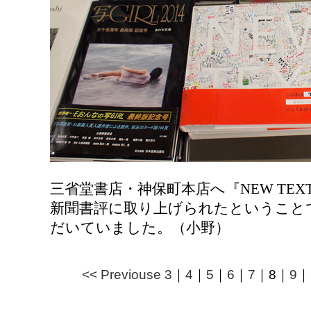
三省堂書店・神保町本店へ『NEW TE
新聞書評に取り上げられたということ
だいていました。（小野）
<< Previouse
3
｜
4
｜
5
｜
6
｜
7
｜
8
｜
9
｜