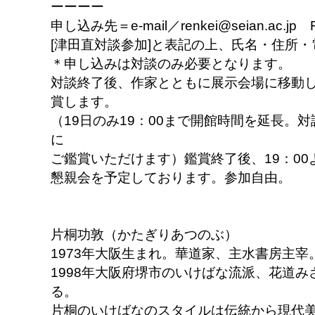
ーーーー
申し込み先＝e-mail／renkei@seian.ac.jp F
[津田直対談参加]と表記の上、氏名・住所
＊申し込みは対談のみ必要となります。
対談終了後、作家とともに展示会場に移動
賞します。
（19日のみ19：00まで開館時間を延長。
に
ご鑑賞いただけます）鑑賞終了後、19：0
懇親会を予定しております。参加自由。
片桐功敦（かたぎりあつのぶ）
1973年大阪生まれ。華道家、主水書房主宰
1998年大阪府堺市のいけばな流派、花道
る。
片桐のいけばなのスタイルは伝統から現代