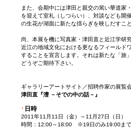
また、会期中には津田と親交の篤い華道家
を迎えて室礼（しつらい）、対談なども開
の生花が湖面に新たな揺らぎを映しだすこ
尚、本展を機に写真家・津田直と近江学研
近江の地域文化における更なるフィールド
することを宣言します。それは新たな「旅
どうぞご期待下さい。
ギャラリーアートサイト／招聘作家の展覧
津田直『漕 －そでの中の話－』
日時
2011年11月11日（金）～11月27日（日） 
時間：12:00～18:00 ※19日のみ19:00ま