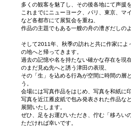
多くの観客を魅了し、その後各地にて声援
これまでにニューヨーク、パリ、東京、マ
など各都市にて展覧会を重ね、
作品の主題でもある一艘の舟の漕ぎだしの
そして2011年、秋季の訪れと共に作家に
の地へと帰ってきます。
過去の記憶や名を持たない確かな存在を現
のまだ見ぬ先へと誘う津田の表現、
その「生」を込める行為が空間に時間の層
う。
会場には写真作品をはじめ、写真を和紙に
写真を近江雁皮紙で包み発表された作品な
展開いたします。
ぜひ、足をお運びいただき、佇む「移ろい
ただければ幸いです。