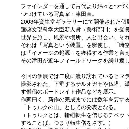
ファインダーを通して古代より綿々とつづ
つづけている写真家・津田直。
2008年資生堂ギャラリーにて開催された個展 
選奨文部科学大臣新人賞（美術部門）を受
世界を旅し、風景や場所、人と出会い、そ
それは「写真という装置」を駆使し、「時
は「イメージの起源」を獲得する作業と言
その津田が近年フィールドワークを繰り返
今回の個展では二度に渡り訪れているヒマ
撮影された、下垂するサルオガセや仏塔、
す僧侶のポートレイト作品などを展示。
作家曰く、新作の完成までには数年を要す
「トゥルクの山」としての発表となる。
（トゥルクとは、輪廻転生を信じるチベッ
することば。つまり転生僧をさす。）