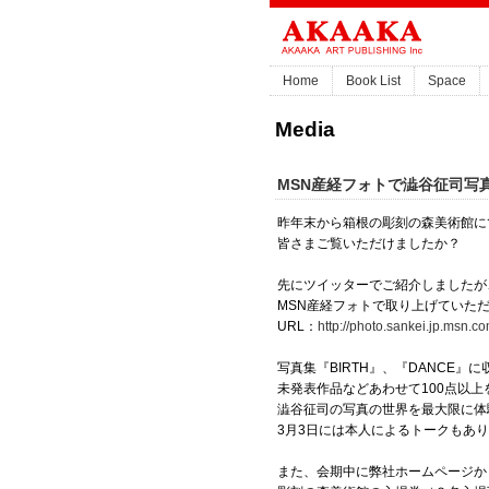
Home
Book List
Space
Media
MSN産経フォトで澁谷征司写真
昨年末から箱根の彫刻の森美術館にて開
皆さまご覧いただけましたか？
先にツイッターでご紹介しましたが
MSN産経フォトで取り上げていた
URL：
http://photo.sankei.jp.msn.c
写真集『BIRTH』、『DANCE
未発表作品などあわせて100点以
澁谷征司の写真の世界を最大限に体
3月3日には本人によるトークもあ
また、会期中に弊社ホームページか