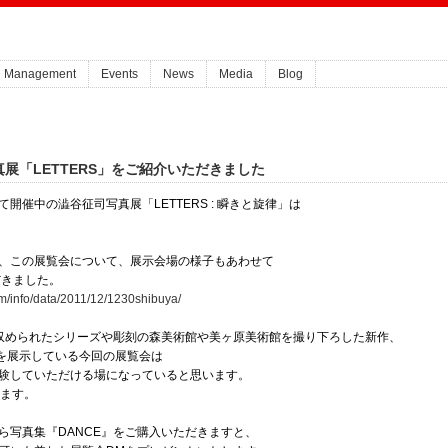
Management
Events
News
Media
Blog
展「LETTERS」をご紹介いただきました
催中の澁谷征司写真展「LETTERS : 瞬きと旋律」は
、この展覧会について、展示会場の様子もあわせて
だきました。
om/info/data/2011/12/1230shibuya/
』に収められたシリーズや彫刻の森美術館や美ヶ原美術館を撮り下ろした新作、
上を展示している今回の展覧会は
験していただける場になっていると思います。
ります。
ら写真集『DANCE』をご購入いただきますと、