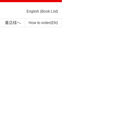
English (Book List)
書店様へ
How to order(EN)