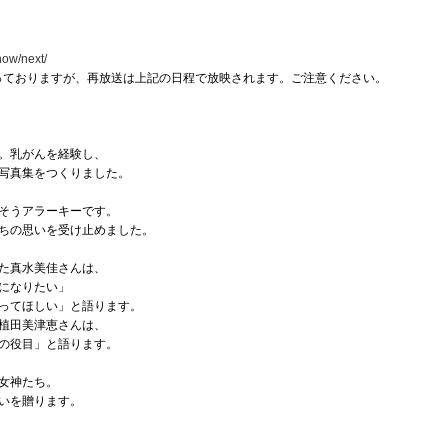
how/next/
なっておりますが、再放送は上記の日程で放映されます。ご注意ください。
。乳がんを経験し、
写真集をつくりました。
そうアラーキーです。
ちの思いを受け止めました。
た真水美佳さんは、
になりたい」
ってほしい」と語ります。
植田美津恵さんは、
の役目」と語ります。
女神たち。
いを贈ります。