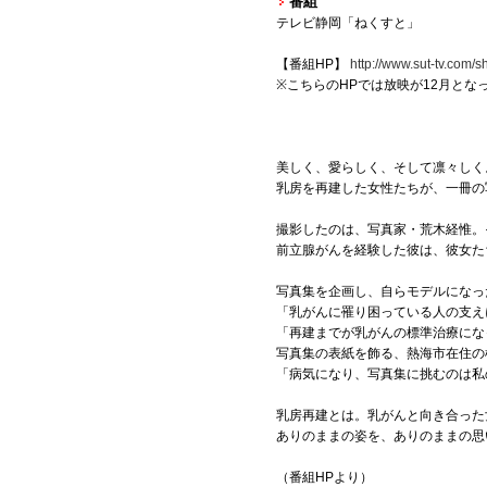
番組
テレビ静岡「ねくすと」
【番組HP】
http://www.sut-tv.com/s
※こちらのHPでは放映が12月と
美しく、愛らしく、そして凛々しく
乳房を再建した女性たちが、一冊の
撮影したのは、写真家・荒木経惟。
前立腺がんを経験した彼は、彼女た
写真集を企画し、自らモデルになっ
「乳がんに罹り困っている人の支え
「再建までが乳がんの標準治療にな
写真集の表紙を飾る、熱海市在住の
「病気になり、写真集に挑むのは私
乳房再建とは。乳がんと向き合った
ありのままの姿を、ありのままの思
（番組HPより）