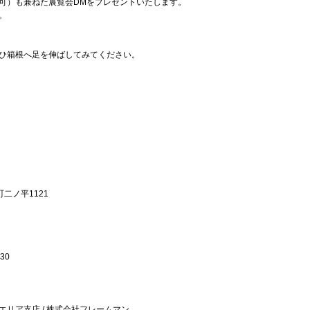
可）も兼ねた展覧会DMをプレゼントいたします。
。
ひ箱根へ足を伸ばしてみてください。
町二ノ平1121
30
エリア支店 / 株式会社フレームマン