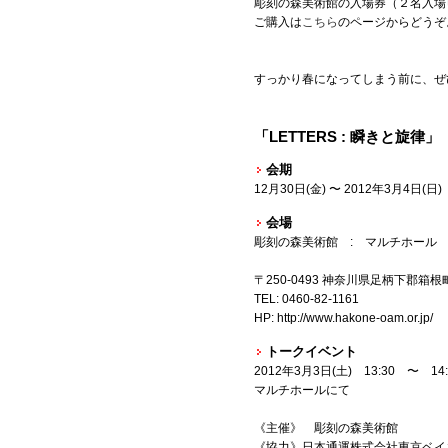
彫刻の森美術館の入場券（２名入場
ご購入は
こちら
のページからどうぞ
すっかり春になってしまう前に、ぜ
「LETTERS : 瞬きと旋律」
会期
12月30日(金) 〜 2012年3月4日(日)
会場
彫刻の森美術館 : マルチホール
〒250-0493 神奈川県足柄下郡箱根
TEL: 0460-82-1161
HP: http://www.hakone-oam.or.jp/
トークイベント
2012年3月3日(土) 13:30 〜 14:
マルチホールにて
《主催》 彫刻の森美術館
《協力》日本通運株式会社東京ベイ