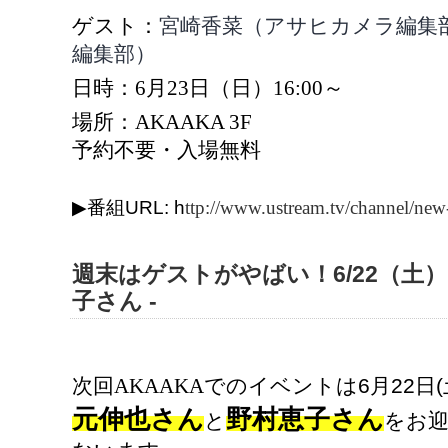
ゲスト：
宮崎香菜（アサヒカメラ編集
編集部）
日時：6月23日（日）16:00～
場所：AKAAKA 3F
予約不要・入場無料
URL: h
▶
番組
ttp://www.ustream.tv/channel/new
週末はゲストがやばい！6/22（土）
子さん -
次回AKAAKAでのイベントは
6
月
22
日
(
元伸也さん
野村恵子さん
と
をお