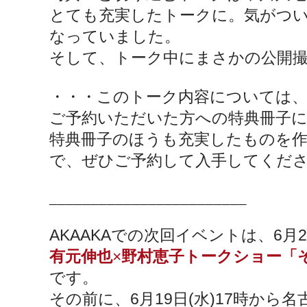
とても充実したトークに。気がつい
なっていました。
そして、トーク中にまさかの公開
・・・このトーク内容については、写
ご予約いただいた方への特典冊子
特典冊子のほうも充実したものを
で、ぜひご予約して入手してくだ
________________________
AKAAKA
6
2
での次回イベントは、
月
×
有元伸也
野村恵子トークショー「
です。
6
19
(
)17
その前に、
月
日
水
時から名