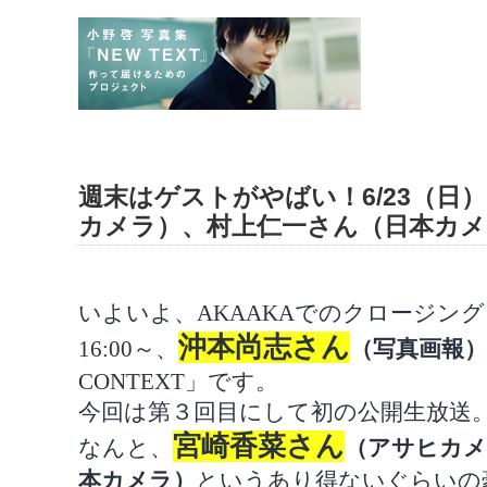
週末はゲストがやばい！6/23（日）
カメラ）、村上仁一さん（日本カメ
いよいよ、
AKAAKA
でのクロージング
沖本尚志さん
16:00
～、
（写真画報）
CONTEXT
」です。
今回は第３回目にして初の公開生放送
宮崎香菜さん
なんと、
（アサヒカメ
本カメラ）
というあり得ないぐらいの