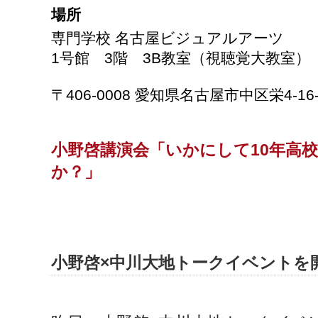
場所
専門学校
名古屋ビジュアルアーツ
1
号館
3
階
3B
教室（視聴覚大教室）
〒
406-0008
愛知県名古屋市中区栄
4-16
10
小野啓講演会「いかにして
年高
か？」
小野啓×中川大地トークイベントを