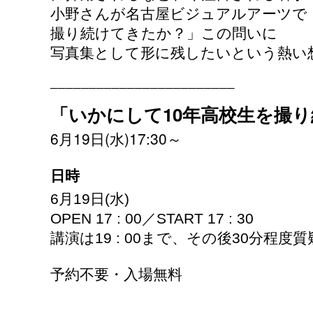
小野さんが名古屋ビジュアルアーツで
撮り続けてきたか？」この問いに
写真集として形に残したいという熱い
________________________
10
「いかにして
年高校生を撮り
6
19
(
)17:30
月
日
水
～
日時
6
月
19
日
(
水
)
OPEN 17 : 00
／
START 17 : 30
講演は
19 : 00
まで、その後
30
分程度質
予約不要・入場無料