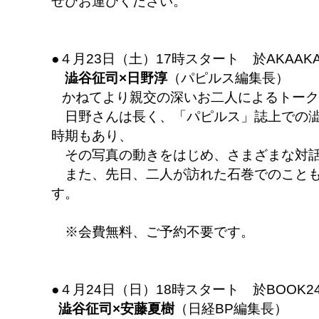
ぜひお運びください。
●４月23日（土）17時スタート 於AKAAK
澁谷征司×日野淳
（パピルス編集長）
かねてより親交の深いお二人によるトーク
日野さんは長く、「パピルス」誌上での澁
時期もあり、
その写真の動きをはじめ、さまざまな対話
また、先日、二人が訪れた石巻でのことも
す。
※会費無料、ご予約不要です。
●４月24日（日）18時スタート 於BOOK24
澁谷征司×安藤夏樹
（日経BP編集長）